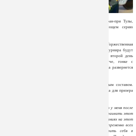
Велокоманда «Марафон-Тула» поборется за победу в Гран-при Тулы,
первом важном старте сезона, традиционно открывающем серию
крупнейших трековых соревнований страны.
Гонки пройдут на Тульском велодроме с 17 по 19 мая. Торжественная
церемония открытия состоится в 14:30. В первый день турнира будут
разыграны медали в командном спринте и омниуме, во второй день
определятся победители и призеры в спринте, скретче, гонке с
выбыванием. В заключительный день соревнований борьба развернется
за медали в кейрине и мэдисоне.
«Марафон-Тула» выступит на турнире практически полным составом.
Этот старт станет первым после рождения второго ребенка для призера
Олимпийских игр Гульназ Хатунцевой.
«Конечно, это возвращение отличается от того, что было у меня после
рождения первого ребенка. Уже есть понимание как выстраивать этот
процесс, но при этом и перерыв в тренировках и соревнованиях на этот
раз тоже был дольше. Сейчас нет задачи вернуться и непременно всех
обыграть, это будет первый старт, важно проверить себя в