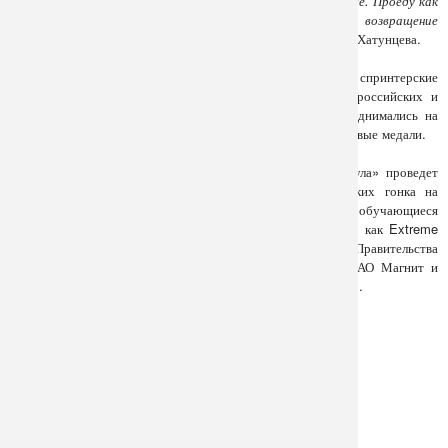
соревновательном режиме и продолжить работать дальше. Проеду как
минимум скретч и мэдисон. Безусловно рада, что возвращение
состоится именно на Гран-при Тулы»
, - рассказала Гульназ Хатунцева.
В прошлом сезоне «Марафон-Тула» выиграла все спринтерские
дисциплины чемпионата России. Всего в 2024 году на российских и
международных соревнованиях гонщики команды 131 поднимались на
пьедестал, завоевав 75 золотых, 34 серебряные и 22 бронзовые медали.
17 мая, в день открытия Гран-при, команда «Марафон-Тула» проведет
соревнования среди своих юных болельщиков. В детских гонка на
беговелах и роликовых коньках допускаются как обучающиеся
самостоятельно, так и ученики спортивных клубов, таких как Extreme
Kids. Соревнования среди детей пройдут при поддержке Правительства
Тульской области, инвестиционной компании Марафон, ПАО Магнит и
информационном партнерстве Фонда «Спорт Норма жизни».
Other news