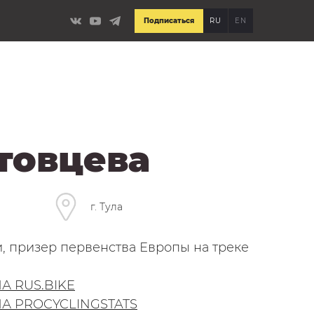
Подписаться
RU
EN
товцева
г. Тула
, призер первенства Европы на треке
А RUS.BIKE
А PROCYCLINGSTATS