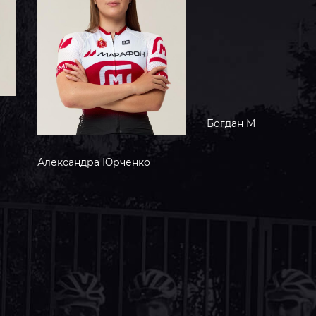
Богдан
Меденец
Юрченко
Игорь
Г