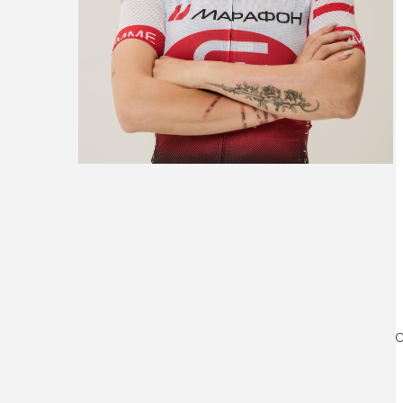
История
В велоспорт пришла за компанию с п