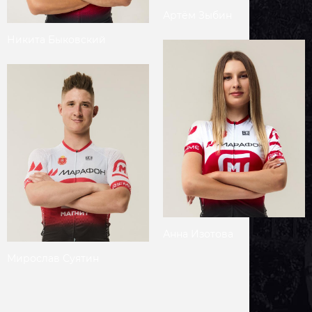
Артём
Зыбин
Никита
Быковский
Анна
Изотова
Мирослав
Суятин