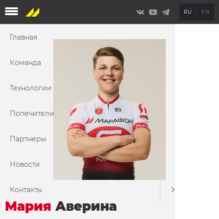
Перейти
Menu
RU
EN
к
основному
содержанию
Главная
Аккреди
Команда
Технологии
Попечители
Партнеры
Новости
Контакты
Мария
Аверина