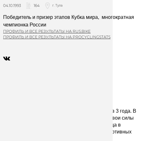
04.10.1993
164
г. Тула
Победитель и призер этапов Кубка мира,  многократная 
чемпионка России
ПРОФИЛЬ И ВСЕ РЕЗУЛЬТАТЫ НА RUS.BIKE
ПРОФИЛЬ И ВСЕ РЕЗУЛЬТАТЫ НА PROCYCLINGSTATS
История
“Велоспорт выбрал меня, а не я его”
На свой первый велосипед Мария села почти в 3 года. 
В 
2003 году мама предложила ей попробовать свои силы 
на тульском велотреке. И 8 сентября школьница в 
первый раз пришла на одно из старейших спортивных 
сооружений в России.