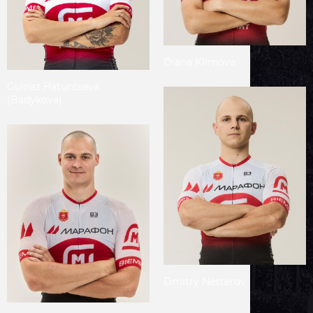
Diana
Klimova
Gulnaz
Hatuntseva
(Badykova)
Dmitry
Nesterov