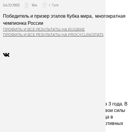
04.10.1993
164
г. Тула
Победитель и призер этапов Кубка мира,  многократная 
чемпионка России
ПРОФИЛЬ И ВСЕ РЕЗУЛЬТАТЫ НА RUS.BIKE
ПРОФИЛЬ И ВСЕ РЕЗУЛЬТАТЫ НА PROCYCLINGSTATS
История
“Велоспорт выбрал меня, а не я его”
На свой первый велосипед Мария села почти в 3 года. 
В 
2003 году мама предложила ей попробовать свои силы 
на тульском велотреке. И 8 сентября школьница в 
первый раз пришла на одно из старейших спортивных 
сооружений в России.