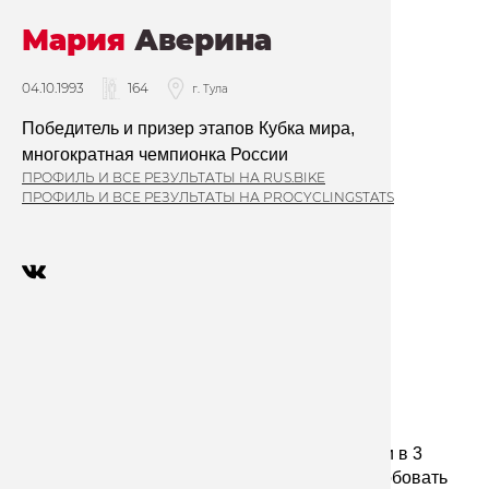
Мария
Аверина
04.10.1993
164
г. Тула
Победитель и призер этапов Кубка мира,  
многократная чемпионка России
ПРОФИЛЬ И ВСЕ РЕЗУЛЬТАТЫ НА RUS.BIKE
ПРОФИЛЬ И ВСЕ РЕЗУЛЬТАТЫ НА PROCYCLINGSTATS
История
“Велоспорт выбрал меня, а не я его”
На свой первый велосипед Мария села почти в 3 
года. 
В 2003 году мама предложила ей попробовать 