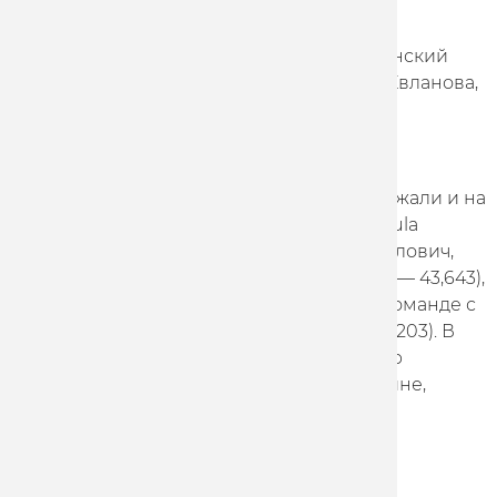
Быковского победа на Всероссийских
соревнованиях в кейрине и спринте. Женский
юниорский спринт выиграла Екатерина Евланова,
в кейрине она была второй.
КУБОК РОССИИ
Несколько побед гонщики команды одержали и на
гонках Кубка России. Сначала Marathon-Tula
выиграла командный спринт (Игорь Гирилович,
Дмитрий Нестеров, Александр Дубченко — 43,643),
Богдан Меденец и Никита Быковский в команде с
Максимом Наумовым стали третьими (44,203). В
индивидуальных дисциплинах Александр
Дубченко стал первым в спринте и кейрине,
Гирилович завоевал серебро в спринте.
ПЯТЬ ФАКТОВ О НАТАЛЬЕ ФРОЛОВОЙ