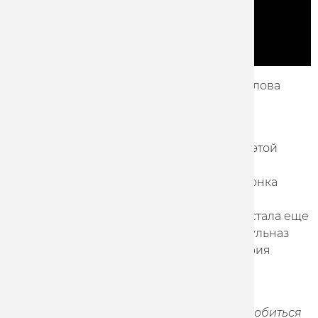
Велогонщица Marathon-Tula Наталья Фролова
выиграла золото чемпионата России в
многодневной гонке по очкам.
На соревнованиях в Санкт-Петербурге в этой
дисциплине приняло участие 16 гонщиц.
Многократная чемпионка России, чемпионка
Европы (U23) Фролова за четыре этапа
соревнований набрала 36 очков, второй стала еще
одна представительница Marathon-Tula Гульназ
Хатунцева – 21. Третье место заняла Валерия
Валгонен – 20.
Наталья Фролова:
«Соревнования были
непростыми, мы много работали, чтобы добиться