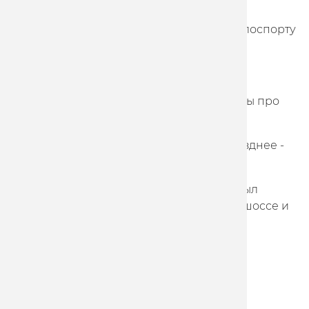
(05.07.1997)
– Многократная чемпионка России по велоспорту
на треке;
– Родилась в Воронеже;
– Любит вкусно готовить, смотреть фильмы про
космос и гулять в горах;
– В детстве хотела стать дизайнером, а позднее -
космонавткой;
– В велоспорт привели родители. Папа был
трековым гонщиком, мама выступала на шоссе и
даже проехала женский «Тур де Франс».
Другие новости