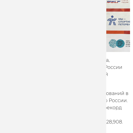
Еще одним представителем Marathon-Tula,
поднявшимся на пьедестал чемпионата России
стал Игорь Гирилович, показавший третий
результат в гите с места на 200 м - 17,688.
Также в рамках очередного блока соревнований в
Санкт-Петербурге состоялось первенство России.
Никита Быковский обновил юниорский рекорд
страны, выиграв гит на 500 м с/х - 26,038.
Екатерина Евланова в гите стала второй - 28,908.
На счету