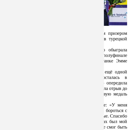
Велогонщица Алина Лысенко стала бронзовым призером
чемпионата Европы по трековому велоспорту в турецкой
Конье.
В спринтерском четвертьфинале она уверенно обыграла
опытную немку Паулину Грабош. Однако в полуфинале
уступила будущей чемпионке Европы — британке Эмме
Финукейн.
В гонке за третье место Алина встретилась с ещё одной
немкой, Лией Софи Фридрих. Победа досталась в
напряженной борьбе: в первом раунде Лысенко опередила
соперницу на 0,006 секунды, а во втором увеличила отрыв до
0,083 секунды. Эти заезды принесли ей бронзовую медаль
континентального первенства.
Сама Алина хорошо оценила своё выступление:
«
У меня
неплохая форма, но ее пока недостаточно, чтобы бороться с
лидерами. Эмоции в любом случае положительные. Спасибо
всем за поддержку, я очень рада, что на трибунах был мой
тренер, смотрел мое выступление вживую, хотя не смог быть