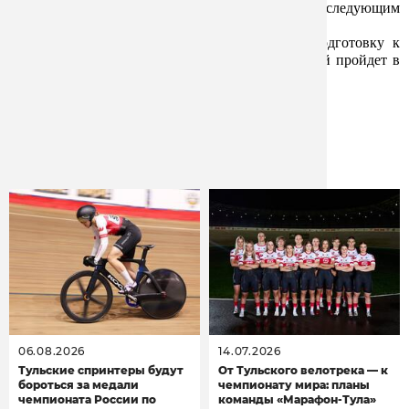
рядом. Будем работать дальше и готовиться к следующим
соревнованиям
»
.
После чемпионата Европы гонщица начнет подготовку к
первому этапу Кубка мира в Австралии, который пройдет в
начале марта.
Другие новости
06.08.2026
14.07.2026
Тульские спринтеры будут
От Тульского велотрека — к
бороться за медали
чемпионату мира: планы
чемпионата России по
команды «Марафон-Тула»