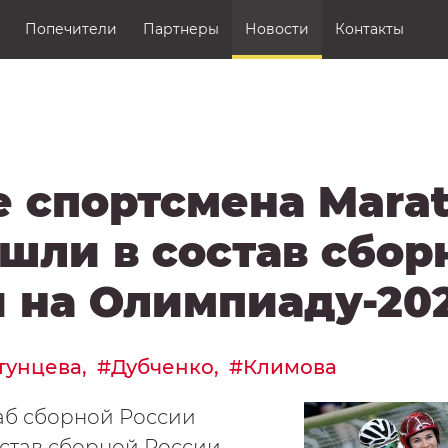
Контакты
Попечители
Партнеры
Новости
Контакты
Аккредитация СМИ
и
 спортсмена Marat
ошли в состав сбор
 на Олимпиаду-20
тунцева
Дубченко
Климова
аб сборной России
став сборной России