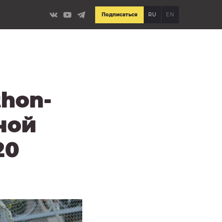
Подписаться
RU
EN
hon-
ной
20