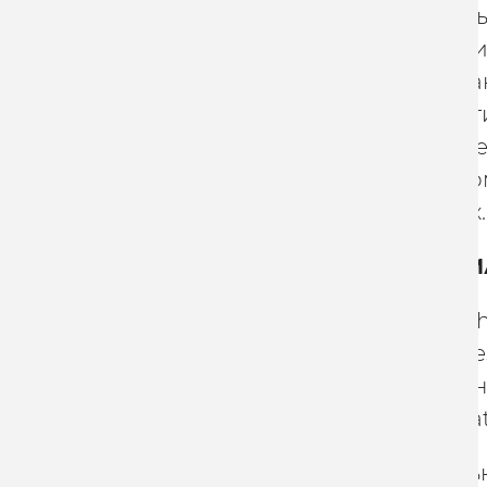
Винокуров:
"Мы
команды вошли 
столь долгожда
удалось эффект
и выстроить тр
для сборной ко
соревнованиях.
ИСТОРИЯ КО
Команда Maratho
спортивного ре
Алексея Дюмин
компании Marat
Основной цель