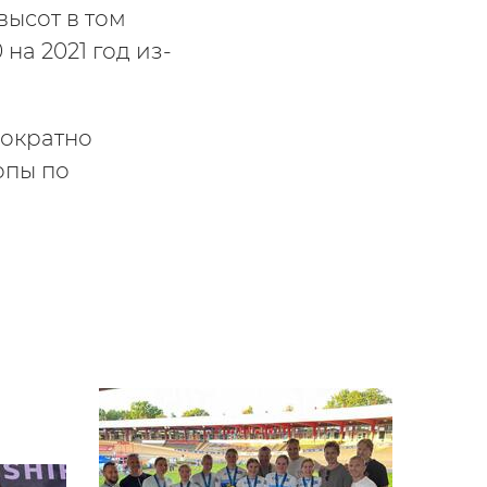
ысот в том
на 2021 год из-
нократно
опы по