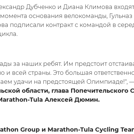
ксандр Дубченко и Диана Климова входят 
c момента основания велокоманды, Гульназ
ва подписали контракт с командой в сере
икла.
ады за наших ребят. Им предстоит отстаива
но и всей страны. Это большая ответственн
елаем удачи на предстоящей Олимпиаде!", 
льской области, глава Попечительского 
arathon-Tula Алексей Дюмин.
athon Group и Marathon-Tula Cycling Te