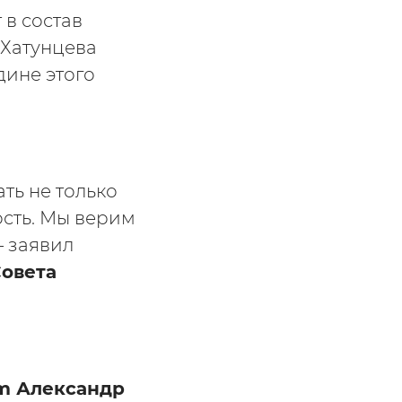
в состав
 Хатунцева
дине этого
ть не только
ость. Мы верим
— заявил
Совета
am Александр