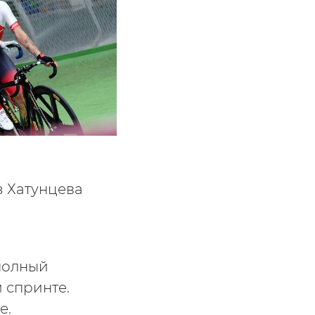
з Хатунцева
полный
 спринте.
е.