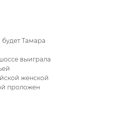
 будет Тамара
шоссе выиграла
ьей
сийской женской
рой проложен