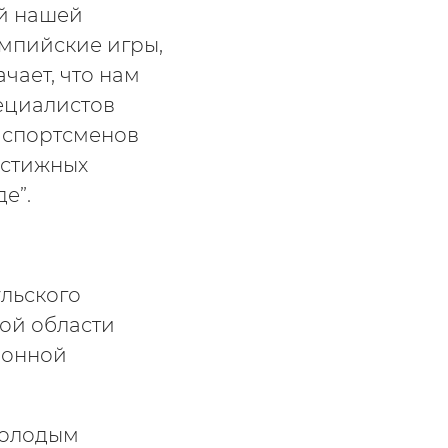
ей нашей
мпийские игры,
чает, что нам
ециалистов
 спортсменов
естижных
е”.
ульского
ой области
ионной
молодым