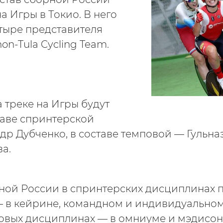
а Игры в Токио. В него
тыре представителя
n-Tula Cycling Team.
 треке на Игры будут
таве спринтерской
др Дубченко, в составе темповой — Гульна
а.
рной России в спринтерских дисциплинах 
— в кейрине, командном и индивидуальном
овых дисциплинах — в омниуме и мэдисон