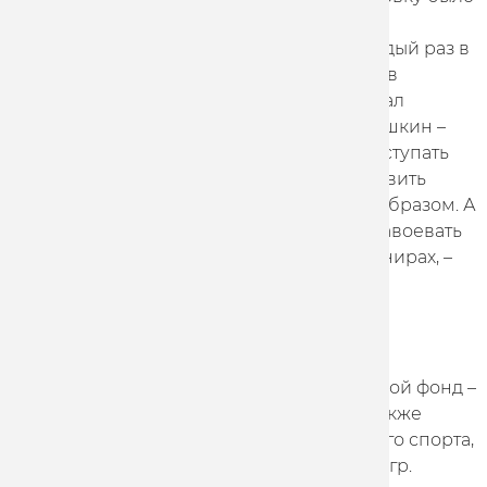
немного. Но я уверена, что справлюсь.
Спортсмены с олимпийским опытом каждый раз в
шоу останавливались в шаге от победы – в
прошлом году лыжник Никита Крюков стал
вторым, до этого пловец Евгений Коротышкин –
третьим. Конечно, девушкам сложнее выступать
против мужчин, но я постараюсь представить
наше сообщество олимпийцев лучшим образом. А
удастся ли нам наконец в шоу «Титаны» завоевать
золото, как мы делали на спортивных турнирах, –
смотрите скоро», – рассказала Хатунцева.
Третий сезон «Титанов» обещает быть
захватывающим, заявлено 111 участников.
Создатели проекта анонсировали призовой фонд –
10 миллионов рублей для победителя. Также
анонсировано участие легенд российского спорта,
среди которых участники Олимпийских игр.