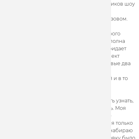
после рождения второго ребенка. Участников шоу
выбирает искусственный интеллект, и
велогонщица не стала пасовать перед вызовом.
«Несмотря на то что после рождения второго
ребенка прошло всего четыре месяца, я полна
энергии и решимости. Ребенок только придает
мне вдохновения. Искусственный интеллект
бросил мне вызов – я готова. Видела первые два
сезона по телевизору, и стало интересно
посмотреть на себя в совершенно другой и в то
же время спортивной жизни.
Участие в проекте для меня – возможность узнать,
в чем я сильна и над чем стоит поработать. Моя
маленькая мечта детства реализовалась –
побывать в подобном шоу. В то же время я только
втягиваюсь в тренировочный процесс и набираю
физическую форму, и времени на подготовку было