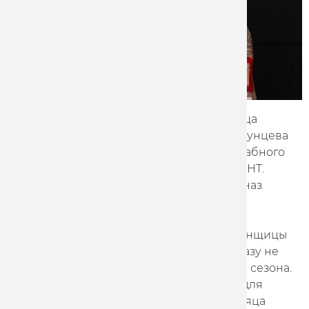
Призер Олимпийских игр в Токио гонщица
велокоманды «Марафон-Тула» Гульназ Хатунцева
приняла участие в третьем сезоне масштабного
экстремального шоу «Титаны» на канале ТНТ.
Премьера нового сезона с участием Гульназ
запланирована на осень.
Проект «Титаны» – это новый вызов для гонщицы
мирового уровня. До этого девушки ни разу не
попадали в финальную десятку по итогам сезона.
А Гульназ выступает в беспрецедентных для
участников условиях – спустя четыре месяца