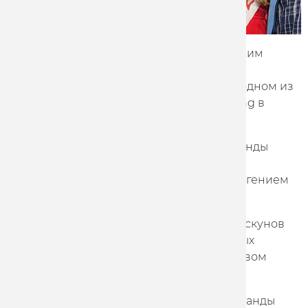
Велогонщик команды Marathon-Tula Максим
Пискунов дебютировал на престижных
шестидневных гонках, приняв участие в одном из
этапов серии соревнований Six Day Cycling в
Берлине.
На этой гонке представитель нашей команды
выступал в мэдисоне вместе с гонщиком
российской команды Gazprom-Rusvelo Евгением
Шалуновым.
Индивидуально, в дисциплине скрэтч Пискунов
дважды выигрывал по ходу одной из самых
престижных шестидневных гонок в мировом
велоспорте на треке.
В ближайшее время гонщики нашей команды