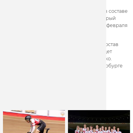
стартуют на чемпионате России в Санкт-
Петербурге, где будут бороться за место в составе
сборной страны на чемпионат мира, который
пройдет в нидерландском Апелдорне 28 февраля
- 4 марта.
Уже официально объявлено о том, что в состав
сборной России на чемпионат мира войдет
гонщик Marathon-Tula Александр Дубченко.
Чемпионат России пройдет в Санкт-Петербурге
20-24 февраля.
Другие новости