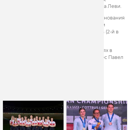
призера Олимпийских игр Максимилиана Леви.
Завершили серию немецких гонок соревнования
в Манхайме, где призерами стали Максим
Пискунов (2-й в скрэтче) и Алексей Носов (2-й в
кейрине).
Победу команде на этих же соревнованиях в
олимпийской дисциплине кейрин принес Павел
Ростов.
Другие новости