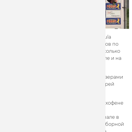
На прошлой неделе гонщики Marathon-Tula
выступили на ряде международных стартов по
велоспорту на треке в Германии, где несколько
раз поднимались на пьедестал, в том числе и на
высшую его ступень.
На Silbernen Eulen von Ludwigshafen призерами
стали Павел Ростов (3-й в кейрине) и Андрей
Сазанов (3-й в гонке по очкам).
На спринтерских соревнованиях в Дуденхофене
вторым в индивидуальном спринте стал
Александр Дубченко, при этом в полуфинале в
двух заездах он победил представителя сборной
Германии, многократного чемпиона мира,