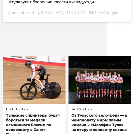
#туларулит #хорошиеновости #ковидуходи
A post shared by
MARATHON-TULA CYCLING TEAM
(@marathontulateam) on
Другие новости
06.08.2026
14.07.2026
Тульские спринтеры будут
От Тульского велотрека — к
бороться за медали
чемпионату мира: планы
чемпионата России по
команды «Марафон-Тула»
велоспорту в Санкт-
на вторую половину сезона