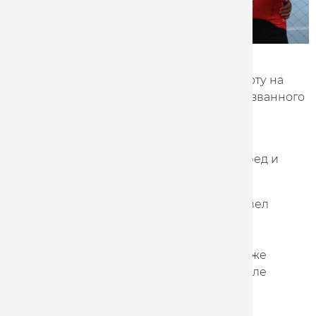
В Санкт-Петербурге состоялись первые
официальные соревнования по велоспорту на
треке после вынужденного перерыва, вызванного
пандемией COVID-19.
На своих первых стартах после паузы
спринтерская команда одержала ряд побед и
неоднократно поднималась на подиум.
Даниил Комков, Дмитрий Нестеров и Павел
Ростов победили в командном спринте.
Квалификацию они проехали с лучшим
результатом - 45,010, в первом раунде также
показали лучшее время - 44,363, а в финале
победили с результатом 44,164.