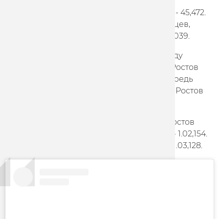
Второе место заняли Кирилл Лий, Павел
Якушевский, Аркадий Сапожников (Спб) - 45,472.
Третье - Григорий Кисель, Михаил Ростовцев,
Сергей Ростовцев (Тульская область) - 46,039.
Второй день соревнований принес победу
Александра Дубченко в кейрине, Павел Ростов
занял второе место. Дубченко в свою очередь
остановился в шаге от победы в спринте, Ростов
стал бронзовым призером.
В заключительный день соревнований Ростов
одержал победу в гите на 1000 м с места - 1.02,154.
Второе место занял Дмитрий Нестеров - 1.03,128.