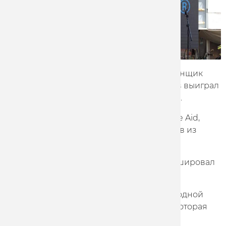
На многодневной гонке "Тур Мерсина" гонщик
команды Marathon-Tula Максим Пискунов выиграл
заключительный этап, победив в спринте.
Вторым стал немец Аарон Гроссер из Bike Aid,
третьим финишировал Роман Василенков из
сборной Казахстана.
На втором этапе этой гонки в топ-5 финишировал
Артур Ершов.
Уже 1 мая команда стартует на мжедународной
веломногодневке "Пять колец Москвы", которая
завершится 5 мая в Крылатском.