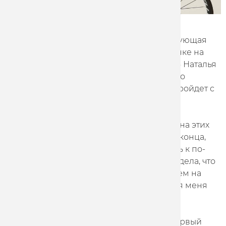
Победитель и призер первенств Европы,
многократная чемпионка России, действующая
чемпионка России в индивидуальной гонке на
шоссе, гонщица команды «Марафон-Тула» Наталья
Фролова выступит на чемпионате мира по
шоссейному велоспорту (UCI), который пройдет с
21 по 28 сентября в Руанде.
«Я благодарна за возможность выступать на этих
соревнованиях. Моя цель — бороться до конца,
показать все, на что я способна. Готовлюсь к по-
настоящему напряженным заездам — видела, что
ожидается сложная трасса с восхождением на
гору Кигали. Уверена, этот опыт станет для меня
бесценным», — поделилась гонщица.
Чемпионат мира на шоссе в Руанде — первый