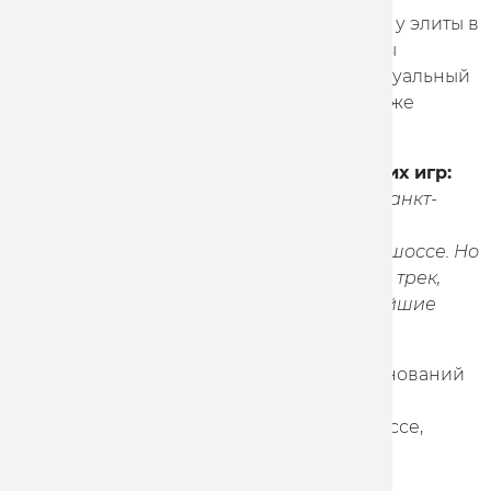
В программе Гран-при Санкт-Петербурга у элиты в
основном олимпийские виды программы
(командные гонки, командный и индивидуальный
спринт, омниум, кейрин и мэдисон), а также
индивидуальная гонка.
Гульназ Хатунцева, призер Олимпийских игр:
«Выступлю на Гран-при и в Москве, и в Санкт-
Петербурге. Затем уже по плану будем
настраиваться на чемпионат России по шоссе. Но
моим основным направлением остается трек,
поэтому сейчас фокус именно на ближайшие
трековые старты».
После окончания трекового блока соревнований
гонщики темповой группы выступят на
чемпионате России по велоспорту на шоссе,
который пройдет в Крылатском.