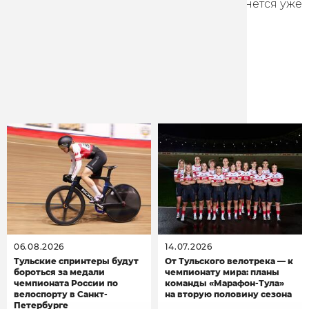
К крупным стартам на треке команда вернется уже
к июльскому чемпионату России в Санкт-
Петербурге.
Другие новости
06.08.2026
14.07.2026
Тульские спринтеры будут
От Тульского велотрека — к
бороться за медали
чемпионату мира: планы
чемпионата России по
команды «Марафон-Тула»
велоспорту в Санкт-
на вторую половину сезона
Петербурге