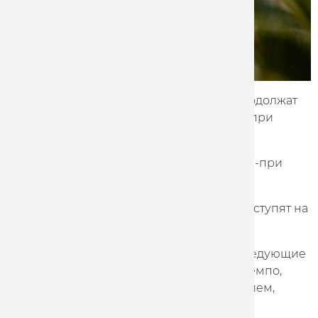
Велогонщики команды Marathon-Tula продолжат
выступление в трековом сезоне на Гран-при
Москвы и Гран-при Санкт-Петербурга.
Гран-при Москвы пройдет 26-28 мая, Гран-при
Санкт-Петербурга - 1-4 июня.
Большинство гонщиков Marathon-Tula выступят на
двух этих стартах.
В программу Гран-при Москвы входят следующие
гонки: командный спринт, скретч, гонка темпо,
гонка по очкам, кейрин, гонка с выбыванием,
мэдисон.