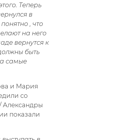
этого. Теперь
вернулся в
понятно , что
делают на него
аде вернутся к
 должны быть
за самые
ова и Мария
едили со
/ Александры
ии показали
 выступать в