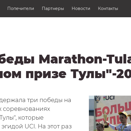
Контакты
Попечители
Партнеры
Новости
Контакты
Аккредитация СМИ
и
беды Marathon-Tul
ом призе Тулы"-20
одержала три победы на
 соревнованиях
Тулы", которые
эгидой UCI. На этот раз