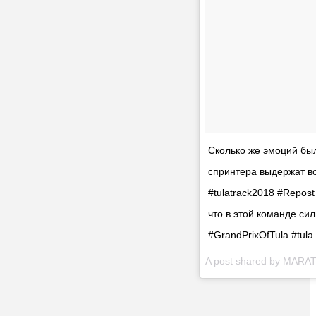
Сколько же эмоций был
спринтера выдержат все
#tulatrack2018 #Repos
что в этой команде си
#GrandPrixOfTula #tula
A post shared by
MARAT