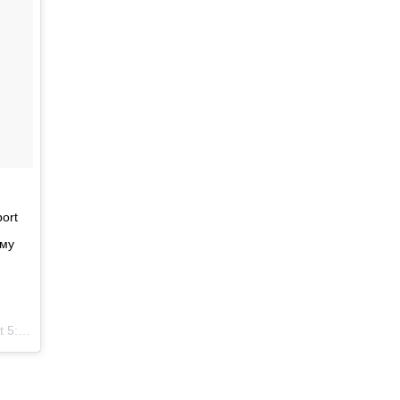
ort
ому
m PDT