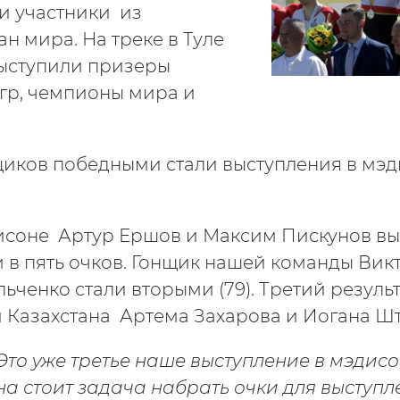
и участники из
н мира. На треке в Туле
 выступили призеры
гр, чемпионы мира и
иков победными стали выступления в мэд
исоне Артур Ершов и Максим Пискунов вы
в пять очков. Гонщик нашей команды Вик
ченко стали вторыми (79). Третий результ
 Казахстана Артема Захарова и Иогана Ш
Это уже третье наше выступление в мэдисон
она стоит задача набрать очки для выступл