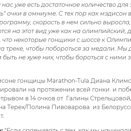
 нас уже есть достаточное количество для 
" очки в омниуме. С тех пор как мэдисон 
ограмму, скорость в нем сильно выросла, 
тся на этот вид уже как на олимпийский, 
о, что некоторые гонщики с шоссе к Олимпи
а треке, чтобы побороться за медали. Мы
и быть не хуже них, чтобы бороться с ними 
исоне гонщицы Marathon-Tula Диана Клим
ировали на протяжении всей гонки и поб
трывом в 14 очков от Галины Стрельцовой
на Терех/Полина Пивоварова из Белорусс
т.
:
"Если сравнивать с тем, как мы начинали