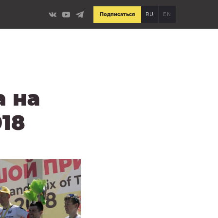
Подписаться
RU
EN
a на
18