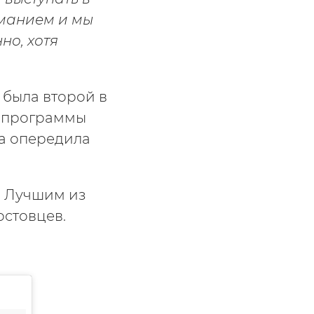
иманием и мы
но, хотя
 была второй в
да программы
на опередила
. Лучшим из
Ростовцев.