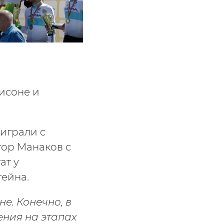
исоне и
играли c
тор Манаков с
ат у
тейна.
е. Конечно, в
ения на этапах