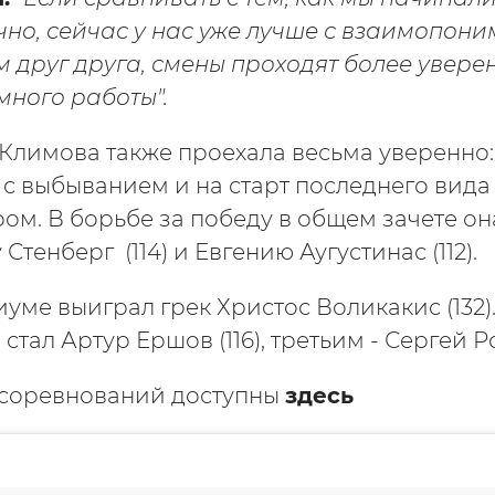
чно, сейчас у нас уже лучше с взаимопон
 друг друга, смены проходят более уверен
много работы".
лимова также проехала весьма уверенно:
ке с выбыванием и на старт последнего ви
ом. В борьбе за победу в общем зачете о
Стенберг (114) и Евгению Аугустинас (112).
уме выиграл грек Христос Воликакис (132)
тал Артур Ершов (116), третьим - Сергей 
 соревнований доступны
здесь