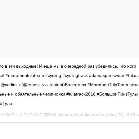
о в эти выходные! И ещё мы в очередной раз убедились, что ноги
! #marathontulateam #cycling #cyclingtrack #damasportswear #tulasp
t @vadim_c(@repost_via_instant)Болеем за #MarathonTulaTeam пот
льные и обаятельные чемпионки #tulatrack2018 #БольшойПризТулы
 #Тула
HON-TULA CYCLING TEAM
(@marathontulateam) on
May 27, 2018 at 5:21a