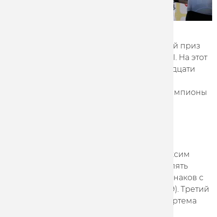
Marathon-Tula одержала три победы на
международных соревнованиях "Большой приз
Тулы", которые проводятся под эгидой UCI. На этот
раз в Тулу приехали участники из двенадцати
стран мира. На треке в Туле с 24 по 26 мая
выступили призеры Олимпийских игр, чемпионы
мира и Европы.
Для наших гонщиков победными стали
выступления в мэдисоне и омниуме.
В мужском мэдисоне Артур Ершов и Максим
Пискунов выиграли c преимуществом в пять
очков. Гонщик нашей команды Виктор Манаков с
Владимиром Ильченко стали вторыми (79). Третий
результат у представителей Казахстана Артема
Захарова и Иогана Штейна.