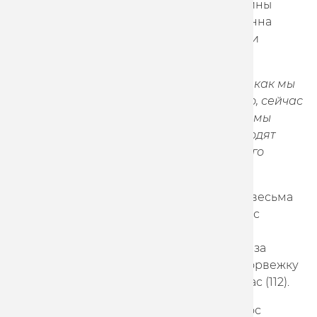
значительным отрывом в 14 очков от Галины
Стрельцовой/ Александры Гончаровой. Анна
Терех/Полина Пивоварова из Белоруссии
показали третий результат.
Диана Климова:
"Если сравнивать с тем, как мы
начинали выступать в мэдисоне, конечно, сейчас
у нас уже лучше с взаимопониманием и мы
лучше чувствуем друг друга, смены проходят
более уверенно, хотя предстоит еще много
работы".
Омниум Диана Климова также проехала весьма
уверенно: была второй в скрэтче, в гонке с
выбыванием и на старт последнего вида
программы выходила лидером. В борьбе за
победу в общем зачете она опередила норвежку
Аниту Стенберг (114) и Евгению Аугустинас (112).
В мужском омниуме выиграл грек Христос