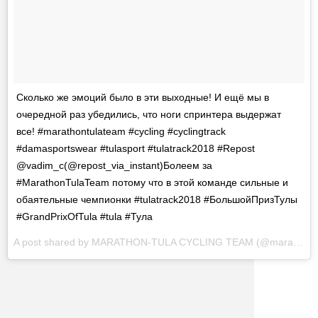
Сколько же эмоций было в эти выходные! И ещё мы в
очередной раз убедились, что ноги спринтера выдержат
все! #marathontulateam #cycling #cyclingtrack
#damasportswear #tulasport #tulatrack2018 #Repost
@vadim_c(@repost_via_instant)Болеем за
#MarathonTulaTeam потому что в этой команде сильные и
обаятельные чемпионки #tulatrack2018 #БольшойПризТулы
#GrandPrixOfTula #tula #Тула
A post shared by
MARATHON-TULA CYCLING TEAM
(@marathontulateam) on
Other news