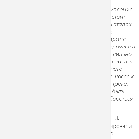
Артур Ершов:
"Это уже третье наше выступление
в мэдисоне. Конечно, в этой часть сезона стоит
задача набрать очки для выступления на этапах
Кубка мира. И у нас уже есть достаточное
количество для этого. Теперь нужно "добирать"
очки в омниуме. С тех пор как мэдисон вернулся в
олимпийскую программу, скорость в нем сильно
выросла, понятно , что все ориентируются на этот
вид уже как на олимпийский, делают на него
ставку. Понятно, что некоторые гонщики с шоссе к
Олимпиаде вернутся к выступлениям на треке,
чтобы побороться за медали. Мы должны быть
готовы к этому и быть не хуже них, чтобы бороться
с ними за самые высокие места".
В женском мэдисоне гонщицы Marathon-Tula
Диана Климова и Мария Аверина доминировали
на протяжении всей гонки и победили со