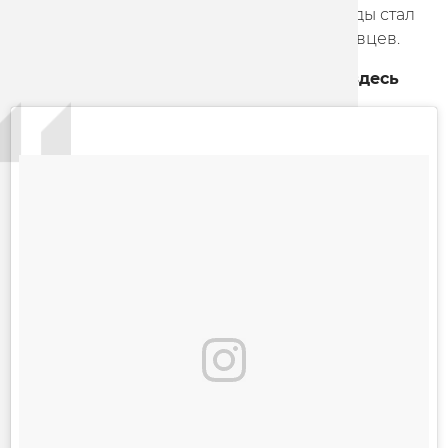
Воликакис (132). Лучшим из нашей команды стал
Артур Ершов (116), третьим - Сергей Ростовцев.
Все результаты соревнований доступны
здесь