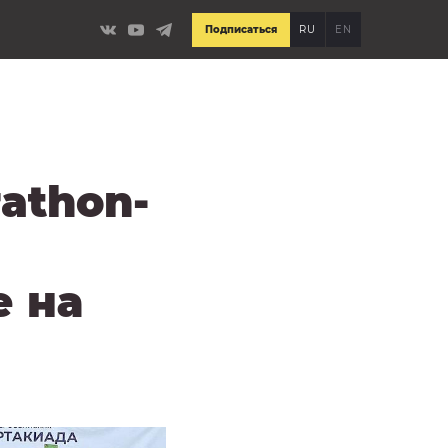
Подписаться
RU
EN
athon-
е на