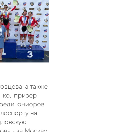
овцева, а также
нко, призер
среди юниоров
лоспорту на
дловскую
ва - за Москву.