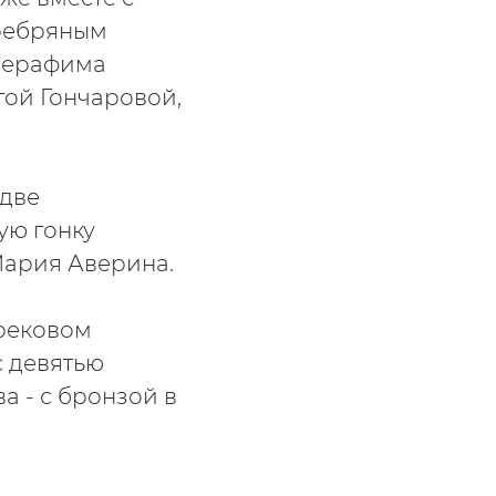
ребряным
 Серафима
гой Гончаровой,
 две
ую гонку
Мария Аверина.
трековом
 девятью
а - с бронзой в