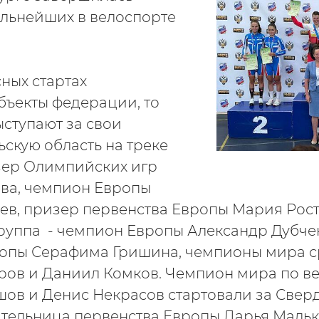
льнейших в велоспорте
сных стартах
бъекты федерации, то
ыступают за свои
ьскую область на треке
зер Олимпийских игр
ева, чемпион Европы
ев, призер первенства Европы Мария Рост
руппа - чемпион Европы Александр Дубче
ропы Серафима Гришина, чемпионы мира 
ов и Даниил Комков. Чемпион мира по ве
шов и Денис Некрасов стартовали за Свер
ительница первенства Европы Дарья Малько