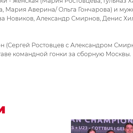
ки - женская (Мария Ростовцева, Гульназ 
, Мария Аверина/ Ольга Гончарова) и муж
ва Новиков, Александр Смирнов, Денис Хи
н (Сергей Ростовцев с Александром Смир
таве командной гонки за сборную Москвы.
и