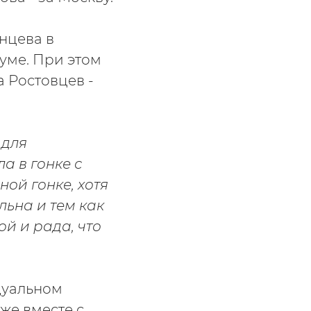
нцева в
уме. При этом
 Ростовцев -
 для
а в гонке с
ой гонке, хотя
льна и тем как
й и рада, что
дуальном
же вместе с