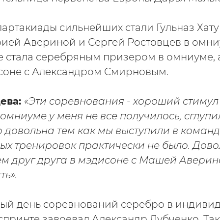
ртакиады сильнейших стали Гульназ Хату
ией Авериной и Сергей Ростовцев в омни
е стала серебряным призером в омниуме, а
соне с Александром Смирновым.
ева:
«Эти соревнования - хороший стимул
омниуме у меня не все получилось, сглупил
 довольна тем как мы выступили в командн
ых тренировок практически не было. Дово
ем друг друга в мэдисоне с Машей Аверино
ть».
ный день соревнований серебро в индиви
спринте завоевал Александр Дубченко. Так