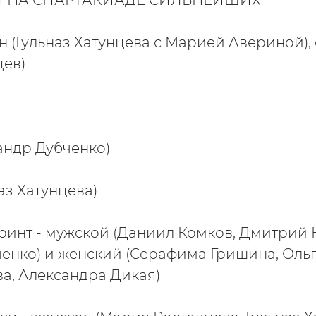
 НА СПАРТАКИАДЕ СИЛЬНЕЙШИХ
 (Гульназ Хатунцева с Марией Авериной),
цев)
сандр Дубченко)
аз Хатунцева)
ринт - мужской (Даниил Комков, Дмитрий 
енко) и женский (Серафима Гришина, Ольг
а, Александра Дикая)