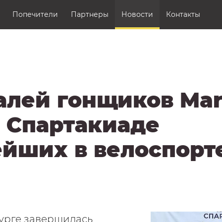
Контакты
Попечители
Партнеры
Новости
Контакты
Аккредитация СМИ
и
алей гонщиков Mar
а Спартакиаде
йших в велоспорт
урге завершилась