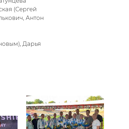
Хатунцева
ская (Сергей
лькович, Антон
новым), Дарья