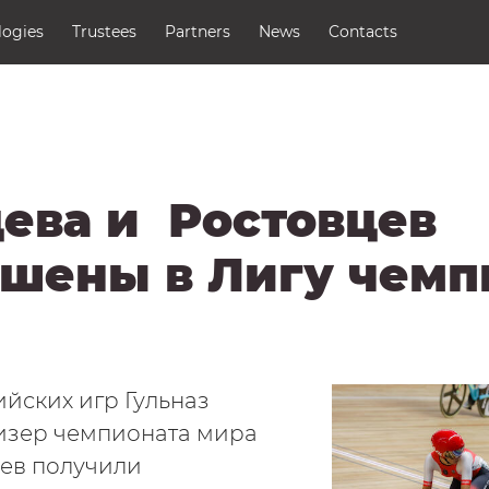
Contacts
logies
Trustees
Partners
News
Contacts
Media Accreditation
ева и Ростовцев
ашены в Лигу чемп
йских игр Гульназ
изер чемпионата мира
ев получили