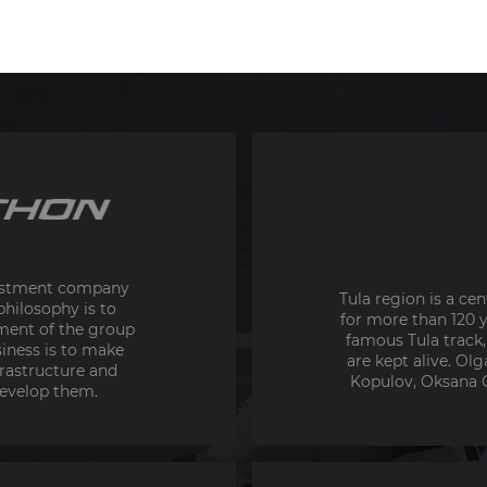
vestment company
Tula region is a ce
hilosophy is to
for more than 120 
ment of the group
famous Tula track,
iness is to make
are kept alive. Ol
rastructure and
Kopulov, Oksana Gr
develop them.