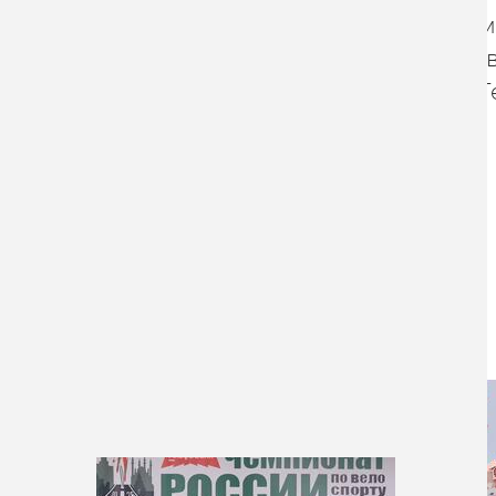
Этапы Лиги чем
ноября), в лито
и 4 декабря, в 
Other news