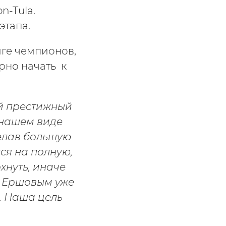
n-Tula.
этапа.
иге чемпионов,
рно начать к
й престижный
 нашем виде
делав большую
ся на полную,
хнуть, иначе
м Ершовым уже
 Наша цель -