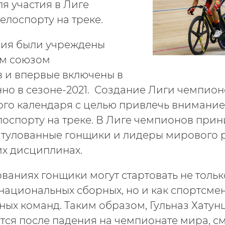
я участия в Лиге
елоспорту на треке.
ния были учреждены
м союзом
 и впервые включены в
но в сезоне-2021. Создание Лиги чемпион
ого календаря с целью привлечь внимани
лоспорту на треке. В Лиге чемпионов при
итулованные гонщики и лидеры мирового 
х дисциплинах.
ваниях гонщики могут стартовать не тольк
национальных сборных, но и как спортсме
ых команд. Таким образом, Гульназ Хатунц
тся после падения на чемпионате мира, с