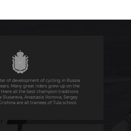
nter of development of cycling in Russia
years. Many great riders grew up on the
 there all the best champion traditions
ga Slusareva, Anastasia Voinova, Sergey
ishina are all trainees of Tula school.