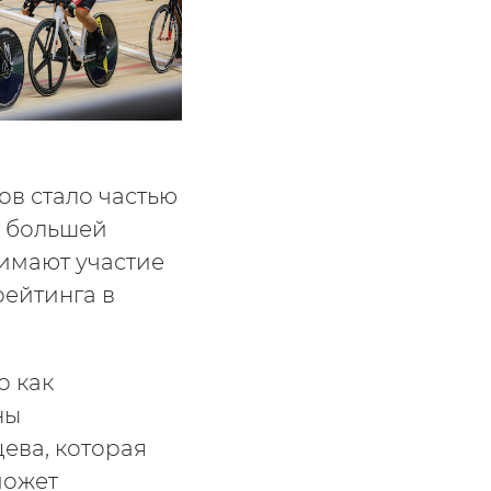
ов стало частью
е большей
нимают участие
рейтинга в
о как
ны
ева, которая
может