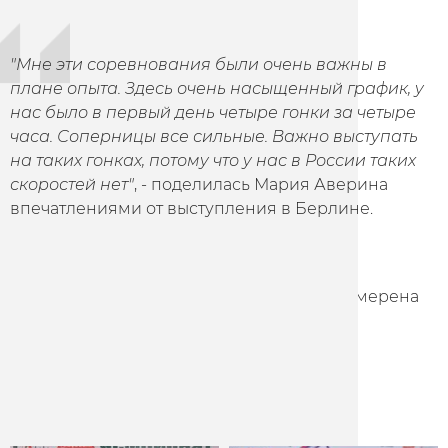
"Мне эти соревнования были очень важны в
плане опыта. Здесь очень насыщенный график, у
нас было в первый день четыре гонки за четыре
часа. Соперницы все сильные. Важно выступать
на таких гонках, потому что у нас в России таких
скоростей нет"
, - поделилась Мария Аверина
впечатлениями от выступления в Берлине.
Гонщица уже получила приглашение от
организаторов выступить на этапе этих
соревнований в Гонконге 8-10 марта и намерена
им воспользоваться.
Other news