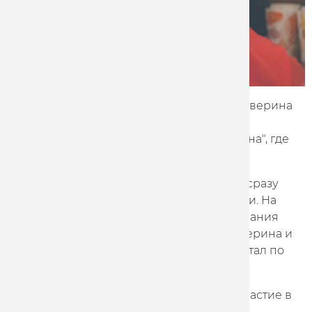
Гонщица команды Marathon-Tula Мария Аверина
на прошлой неделе приняла участие в
престижном турнире "Шесть дней Берлина", где
выступила с Тамарой Дроновой.
На эти соревнования гонщица приехала сразу
после этапа Кубка мира в Новой Зеландии. На
"Шести днях Берлина" женские соревнования
проводятся в три дня и на двух из них Аверина и
Дронова дважды поднимались на пьедестал по
итогам мэдисона.
Для Марии Авериной это было первое участие в
турнире серии Six Day Cycling.