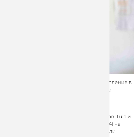
Гонщики Marathon-Tula завершили выступление в
Омске, где несколько раз поднимались на
призовой пьедестал международных
соревнований по велоспорту на треке.
Виктор Манаков, выступающий за Marathon-Tula и
Владислав Куликов выиграли мэдисон (64) на
Гран-при Омска, второе место также заняли