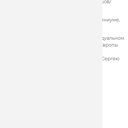
представители Marathon-Tula - Артур Ершов/
Максим Пискунов (54).
Пискунов в Омске стал победителем в омниуме,
набрав 150 очков.
Александр Дубченко стартовал в индивидуальном
спринте, где проиграл только чемпиону Европы
Павлу Якушевскому, в кейрине он также
остановился в шаге от победы, проиграв Сергею
Пономареву из Казахстана.
Сводный протокол с результатами
соревнований
Other news